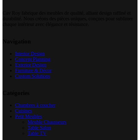
Cav Roy fabrique des meubles de qualité, alliant design raffiné et
durabilité. Nous créons des pièces uniques, conçues pour sublimer
chaque intérieur avec élégance et résistance.
Navigation
Interior Design
Concept Planning
Exterior Design
Furniture & Décor
Custom Solutions
Catégories
Chambres à coucher
Cuisines
Petit Meubles
Meuble Chausseurs
Table Salon
Table TV