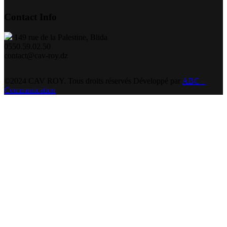
Contact Info
149 rue de la Palestine, Blida
0550.59.02.50
contact@cav-roy.dz
©2024 CAV ROY. Tous droits réservés Développé par
ABC –
Communication