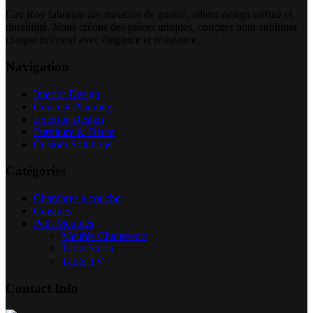
Cav Roy fabrique des meubles de qualité, alliant design raffiné et
durabilité. Nous créons des pièces uniques, conçues pour sublimer
chaque intérieur avec élégance et résistance.
Navigation
Interior Design
Concept Planning
Exterior Design
Furniture & Décor
Custom Solutions
Catégories
Chambres à coucher
Cuisines
Petit Meubles
Meuble Chausseurs
Table Salon
Table TV
Contact Info